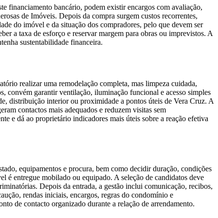
te financiamento bancário, podem existir encargos com avaliação,
nerosas de Imóveis. Depois da compra surgem custos recorrentes,
ade do imóvel e da situação dos compradores, pelo que devem ser
eber a taxa de esforço e reservar margem para obras ou imprevistos. A
enha sustentabilidade financeira.
gatório realizar uma remodelação completa, mas limpeza cuidada,
os, convém garantir ventilação, iluminação funcional e acesso simples
, distribuição interior ou proximidade a pontos úteis de Vera Cruz. A
 geram contactos mais adequados e reduzem visitas sem
 e dá ao proprietário indicadores mais úteis sobre a reação efetiva
estado, equipamentos e procura, bem como decidir duração, condições
óvel é entregue mobilado ou equipado. A seleção de candidatos deve
riminatórias. Depois da entrada, a gestão inclui comunicação, recibos,
ução, rendas iniciais, encargos, regras do condomínio e
to de contacto organizado durante a relação de arrendamento.