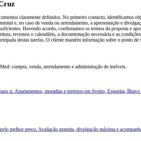
 Cruz
umentos claramente definidos. No primeiro contacto, identificamos obje
ental e, no caso de venda ou arrendamento, a apresentação e divulgação
s suficientes. Havendo acordo, confirmamos os termos da proposta e ap
escritura, revemos o calendário, a documentação necessária e as condiç
ada destas tarefas. O cliente mantém informação sobre o ponto de si
aMed: compra, venda, arrendamento e administração de imóveis.
ra si. Apartamentos, moradias e terrenos em Aveiro, Esgueira, Ílhavo
elo melhor preço. Avaliação gratuita, divulgação máxima e acompanha