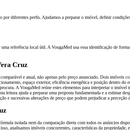
o por diferentes perfis. Ajudamos a preparar o imóvel, definir condiçõ
uma referência local útil. A VougaMed usa essa identificação de forma
Vera Cruz
omparável e atual, não apenas pelo preço anunciado. Dois imóveis com 
cionamento, espaço exterior, eficiência energética e posição dentro do 
a procura. A VougaMed reúne estes elementos para interpretar o imóvel no
sta leitura ajuda a preparar uma proposta fundamentada e a estimar desp
ção e sucessivas alterações de preço que podem prejudicar a perceção 
ruz
órmula isolada nem da comparação direta com todos os anúncios dispon
sso, analisamos imóveis concorrentes, características da propriedade,