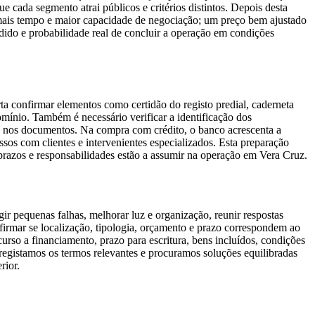
 cada segmento atrai públicos e critérios distintos. Depois desta
 mais tempo e maior capacidade de negociação; um preço bem ajustado
ndido e probabilidade real de concluir a operação em condições
a confirmar elementos como certidão do registo predial, caderneta
omínio. Também é necessário verificar a identificação dos
idas nos documentos. Na compra com crédito, o banco acrescenta a
ssos com clientes e intervenientes especializados. Esta preparação
prazos e responsabilidades estão a assumir na operação em Vera Cruz.
ir pequenas falhas, melhorar luz e organização, reunir respostas
nfirmar se localização, tipologia, orçamento e prazo correspondem ao
rso a financiamento, prazo para escritura, bens incluídos, condições
registamos os termos relevantes e procuramos soluções equilibradas
rior.