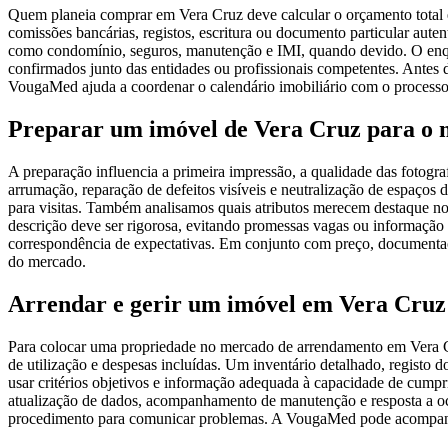
Quem planeia comprar em Vera Cruz deve calcular o orçamento total e
comissões bancárias, registos, escritura ou documento particular aut
como condomínio, seguros, manutenção e IMI, quando devido. O enqua
confirmados junto das entidades ou profissionais competentes. Antes d
VougaMed ajuda a coordenar o calendário imobiliário com o processo b
Preparar um imóvel de Vera Cruz para o
A preparação influencia a primeira impressão, a qualidade das fotogr
arrumação, reparação de defeitos visíveis e neutralização de espaços 
para visitas. Também analisamos quais atributos merecem destaque no 
descrição deve ser rigorosa, evitando promessas vagas ou informação
correspondência de expectativas. Em conjunto com preço, documentação
do mercado.
Arrendar e gerir um imóvel em Vera Cruz
Para colocar uma propriedade no mercado de arrendamento em Vera Cr
de utilização e despesas incluídas. Um inventário detalhado, registo
usar critérios objetivos e informação adequada à capacidade de cumpri
atualização de dados, acompanhamento de manutenção e resposta a oco
procedimento para comunicar problemas. A VougaMed pode acompanhar