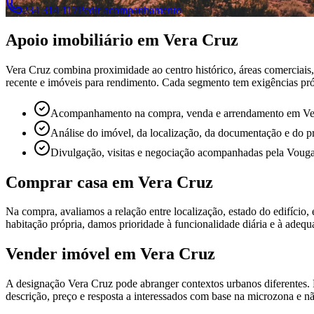
234 314 117
Pedir acompanhamento
Apoio imobiliário em Vera Cruz
Vera Cruz combina proximidade ao centro histórico, áreas comerciais, s
recente e imóveis para rendimento. Cada segmento tem exigências pró
Acompanhamento na compra, venda e arrendamento em Ve
Análise do imóvel, da localização, da documentação e do p
Divulgação, visitas e negociação acompanhadas pela Vou
Comprar casa em Vera Cruz
Na compra, avaliamos a relação entre localização, estado do edifício,
habitação própria, damos prioridade à funcionalidade diária e à adeq
Vender imóvel em Vera Cruz
A designação Vera Cruz pode abranger contextos urbanos diferentes. P
descrição, preço e resposta a interessados com base na microzona e n