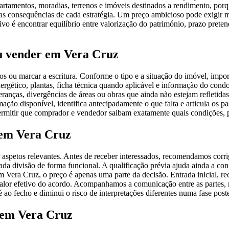
tamentos, moradias, terrenos e imóveis destinados a rendimento, porque
e as consequências de cada estratégia. Um preço ambicioso pode exigir
ivo é encontrar equilíbrio entre valorização do património, prazo prete
u vender em Vera Cruz
 ou marcar a escritura. Conforme o tipo e a situação do imóvel, import
energético, plantas, ficha técnica quando aplicável e informação do cond
, heranças, divergências de áreas ou obras que ainda não estejam reflet
ção disponível, identifica antecipadamente o que falta e articula os pa
 permitir que comprador e vendedor saibam exatamente quais condições, 
s em Vera Cruz
aspetos relevantes. Antes de receber interessados, recomendamos corrig
ada divisão de forma funcional. A qualificação prévia ajuda ainda a co
Vera Cruz, o preço é apenas uma parte da decisão. Entrada inicial, recu
 valor efetivo do acordo. Acompanhamos a comunicação entre as partes, 
é ao fecho e diminui o risco de interpretações diferentes numa fase poste
 em Vera Cruz