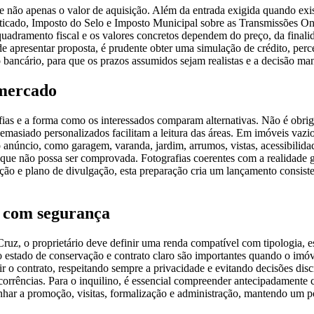
 não apenas o valor de aquisição. Além da entrada exigida quando exis
enticado, Imposto do Selo e Imposto Municipal sobre as Transmissões O
dramento fiscal e os valores concretos dependem do preço, da finalid
e apresentar proposta, é prudente obter uma simulação de crédito, perc
ancário, para que os prazos assumidos sejam realistas e a decisão mant
 mercado
afias e a forma como os interessados comparam alternativas. Não é obri
demasiado personalizados facilitam a leitura das áreas. Em imóveis vazi
anúncio, como garagem, varanda, jardim, arrumos, vistas, acessibilidade
 que não possa ser comprovada. Fotografias coerentes com a realidade
 e plano de divulgação, esta preparação cria um lançamento consistente
 com segurança
uz, o proprietário deve definir uma renda compatível com tipologia, 
 do estado de conservação e contrato claro são importantes quando o im
r o contrato, respeitando sempre a privacidade e evitando decisões disc
rrências. Para o inquilino, é essencial compreender antecipadamente ca
 a promoção, visitas, formalização e administração, mantendo um pon