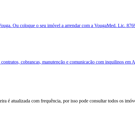
o Vouga. Ou coloque o seu imóvel a arrendar com a VougaMed. Lic. 876
contratos, cobranças, manutenção e comunicação com inquilinos em Av
teira é atualizada com frequência, por isso pode consultar todos os imóv