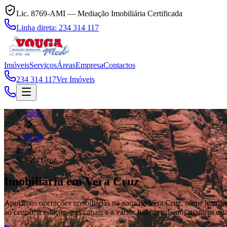
Lic. 8769-AMI
— Mediação Imobiliária Certificada
Linha direta:
234 314 117
Imóveis
Serviços
Áreas
Empresa
Contactos
234 314 117
Ver Imóveis
Início
Áreas
Vera Cruz
Imobiliária em Vera Cruz
Apoiamos operações imobiliárias na zona de Vera Cruz, nome histórico
ao centro, à estação, aos canais e a vários bairros urbanos mantém es