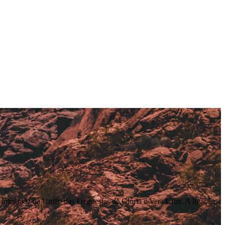
 integrada na União das Freguesias de Glória e Vera Cruz. A ligação